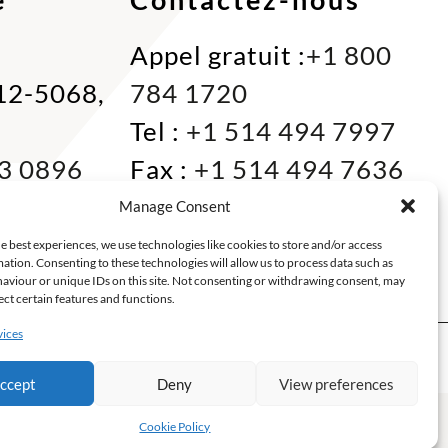
Appel gratuit :
+1 800
312-5068,
784 1720
Tel :
+1 514 494 7997
3 0896
Fax :
+1 514 494 7636
Miami :
+1 305 833
Manage Consent
0866
e best experiences, we use technologies like cookies to store and/or access
ation. Consenting to these technologies will allow us to process data such as
E-mail :
info@keca.ca
aviour or unique IDs on this site. Not consenting or withdrawing consent, may
ect certain features and functions.
vices
IONS
A PROPOS
ccept
Deny
View preferences
nce web Montréal
Cookie Policy