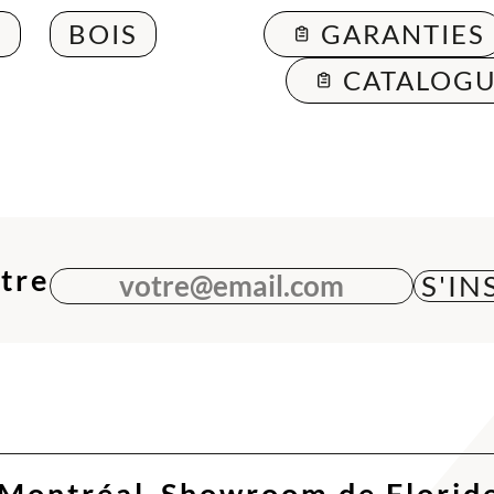
S
BOIS
GARANTIES
CATALOGU
ttre
votre@email.com
 Montréal
Showroom de Florid