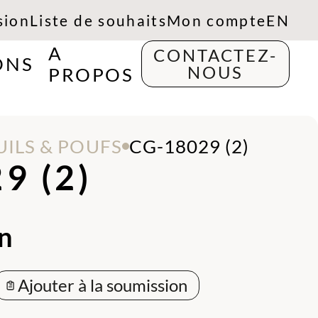
sion
Liste de souhaits
Mon compte
EN
A
CONTACTEZ-
ONS
NOUS
PROPOS
UILS & POUFS
CG-18029 (2)
9 (2)
n
Ajouter à la soumission