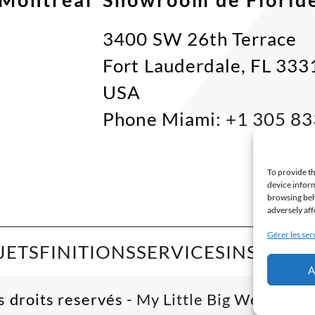
3400 SW 26th Terrace
Fort Lauderdale, FL 33
USA
Phone Miami:
+1 305 83
To provide th
device inform
browsing beh
adversely aff
Gérer les ser
JETS
FINITIONS
SERVICES
INSPIRAT
A
 droits reservés -
My Little Big Web
- Age