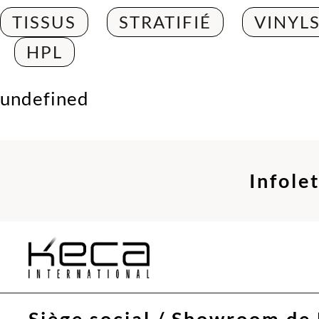
TISSUS
STRATIFIÉ
VINYL
HPL
undefined
Infole
Siège social / Showroom de