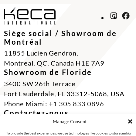
Siège social / Showroom de
Montréal
11855 Lucien Gendron,
Montreal, QC, Canada H1E 7A9
Showroom de Floride
3400 SW 26th Terrace
Fort Lauderdale, FL 33312-5068, USA
Phone Miami:
+1 305 833 0896
Contactez-nous
Manage Consent
Appel gratuit :
+1 800 784 1720
Tel :
+1 514 494 7997
To provide the best experiences, we use technologies like cookies to store and/or